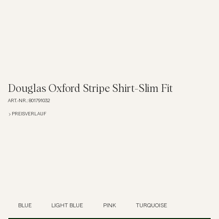
Overshirts
Poloshirts
Jacken & Mäntel
Douglas Oxford Stripe Shirt-Slim Fit
ART.-NR.
:
801791032
Hemden
PREISVERLAUF
Shorts
Strick
T-Shirts
BLUE
LIGHT BLUE
PINK
TURQUOISE
Unterwäsche