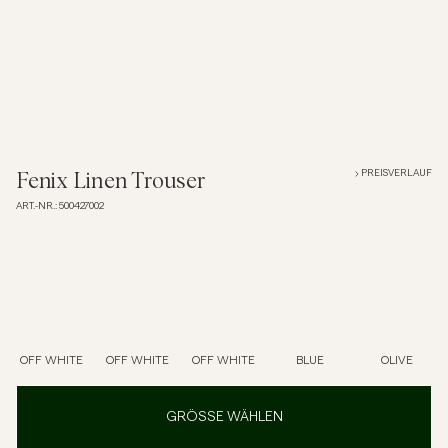
Overshirts
Poloshirts
Jacken & Mäntel
PREISVERLAUF
Fenix Linen Trouser
ART.-NR.
:
500427002
Hemden
Shorts
Strick
OFF WHITE
OFF WHITE
OFF WHITE
BLUE
OLIVE
T-Shirts
GRÖSSE WÄHLEN
Unterwäsche