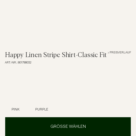
Overshirts
Poloshirts
Jacken & Mäntel
PREISVERLAUF
Happy Linen Stripe Shirt-Classic Fit
ART.-NR.
:
801788032
Hemden
Shorts
Strick
PINK
PURPLE
T-Shirts
GRÖSSE WÄHLEN
Unterwäsche