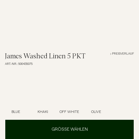
Overshirts
Poloshirts
Jacken & Mäntel
PREISVERLAUF
James Washed Linen 5 PKT
ART.-NR.
:
500435075
Hemden
Shorts
Strick
BLUE
KHAKI
OFF WHITE
OLIVE
T-Shirts
GRÖSSE WÄHLEN
Unterwäsche