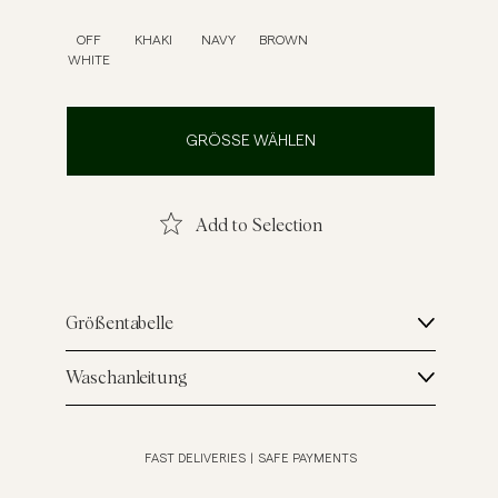
inenhemden
Strick
OFF
KHAKI
NAVY
BROWN
WHITE
Mehr sehen
Mehr sehen
GRÖSSE WÄHLEN
Add to Selection
Größentabelle
Waschanleitung
FAST DELIVERIES
|
SAFE PAYMENTS