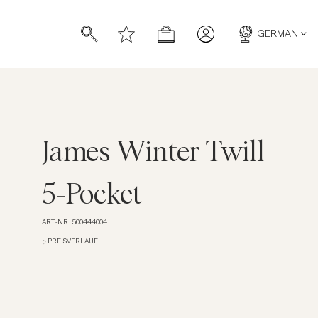
GERMAN
James Winter Twill
ücher
ücher
5-Pocket
ART.-NR.
:
500444004
PREISVERLAUF