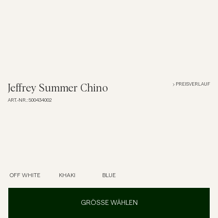
Overshirts
Poloshirts
Jacken & Mäntel
PREISVERLAUF
Jeffrey Summer Chino
ART.-NR.
:
500434002
Hemden
Shorts
Strick
OFF WHITE
KHAKI
BLUE
T-Shirts
GRÖSSE WÄHLEN
Unterwäsche