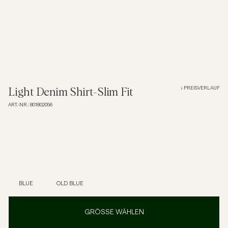
Overshirts
Poloshirts
Jacken & Mäntel
PREISVERLAUF
Light Denim Shirt-Slim Fit
ART.-NR.
:
801802056
Hemden
Shorts
Strick
BLUE
OLD BLUE
T-Shirts
GRÖSSE WÄHLEN
Unterwäsche