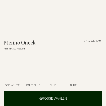
Overshirts
Poloshirts
Jacken & Mäntel
PREISVERLAUF
Merino Oneck
ART.-NR.
:
901426054
Hemden
Shorts
Strick
OFF WHITE
LIGHT BLUE
BLUE
BLUE
T-Shirts
GRÖSSE WÄHLEN
Unterwäsche