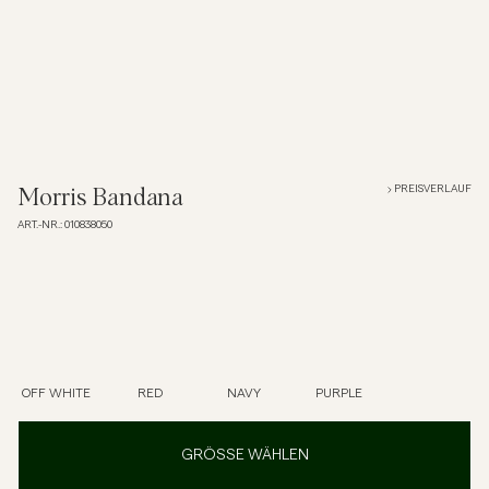
Overshirts
Poloshirts
Jacken & Mäntel
PREISVERLAUF
Morris Bandana
ART.-NR.
:
010838050
Hemden
Shorts
Strick
OFF WHITE
RED
NAVY
PURPLE
T-Shirts
GRÖSSE WÄHLEN
Unterwäsche