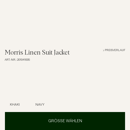
Overshirts
Poloshirts
Jacken & Mäntel
PREISVERLAUF
Morris Linen Suit Jacket
ART.-NR.
:
201041005
Hemden
Shorts
Strick
KHAKI
NAVY
T-Shirts
GRÖSSE WÄHLEN
Unterwäsche