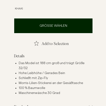
inenhemden
Strick
KHAKI
Mehr sehen
Mehr sehen
GRÖSSE WÄHLEN
Add to Selection
Details
Das Model ist 188 cm groß und trägt Größe
32/32
Hohe Leibhöhe / Gerades Bein
Schließt mit Zip-Fly
Morris-Lilien-Stickerei an der Gesäßtasche
100 % Baumwolle
Maschinenwäsche 30 Grad