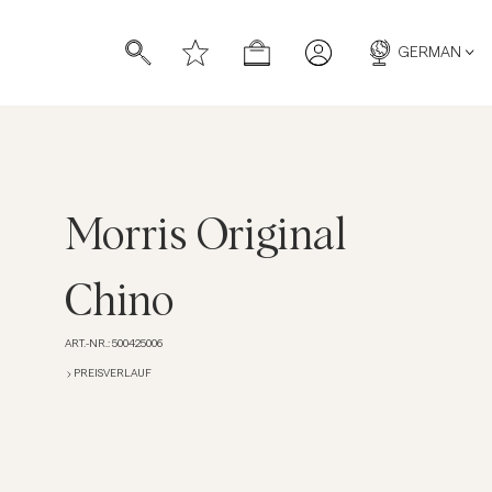
GERMAN
Morris Original
ücher
ücher
Chino
ART.-NR.
:
500425006
PREISVERLAUF