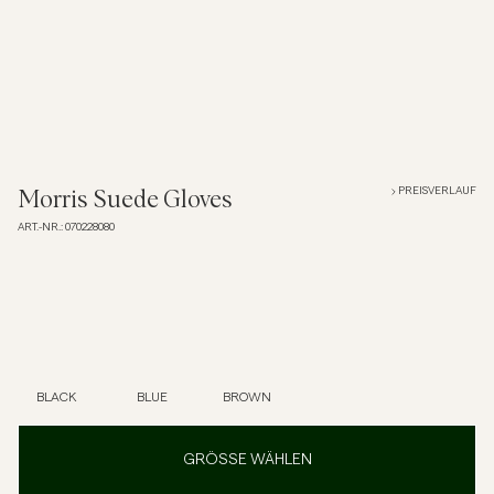
Overshirts
Poloshirts
Jacken & Mäntel
PREISVERLAUF
Morris Suede Gloves
ART.-NR.
:
070228080
Hemden
Shorts
Strick
BLACK
BLUE
BROWN
T-Shirts
GRÖSSE WÄHLEN
Unterwäsche