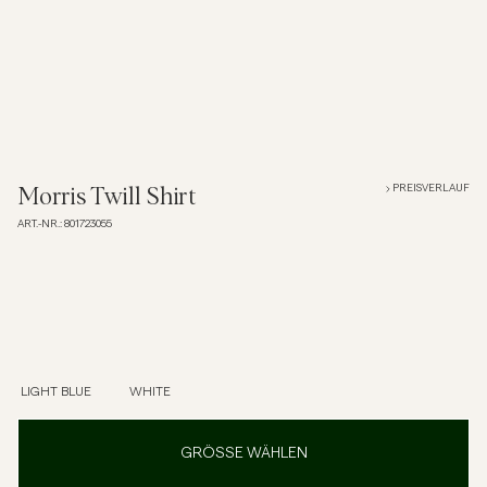
Overshirts
Poloshirts
Jacken & Mäntel
PREISVERLAUF
Morris Twill Shirt
ART.-NR.
:
801723055
Hemden
Shorts
Strick
LIGHT BLUE
WHITE
T-Shirts
GRÖSSE WÄHLEN
Unterwäsche