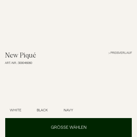
Overshirts
Poloshirts
Jacken & Mäntel
PREISVERLAUF
New Piqué
ART.-NR.
:
300046060
Hemden
Shorts
Strick
WHITE
BLACK
NAVY
T-Shirts
GRÖSSE WÄHLEN
Unterwäsche