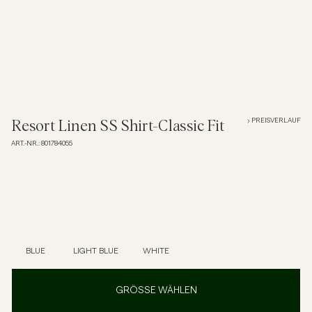
Overshirts
Poloshirts
Jacken & Mäntel
PREISVERLAUF
Resort Linen SS Shirt-Classic Fit
ART.-NR.
:
801784055
Hemden
Shorts
Strick
BLUE
LIGHT BLUE
WHITE
T-Shirts
GRÖSSE WÄHLEN
Unterwäsche