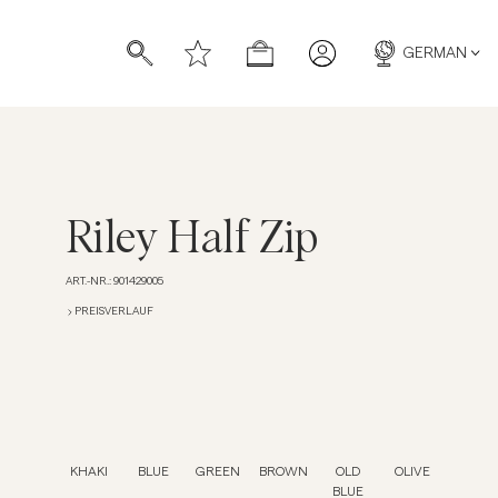
GERMAN
Riley Half Zip
ART.-NR.
:
901429005
ücher
ücher
PREISVERLAUF
KHAKI
BLUE
GREEN
BROWN
OLD
OLIVE
BLUE