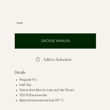
inenhemden
Strick
Mehr sehen
Mehr sehen
PINK
GRÖSSE WÄHLEN
Add to Selection
Details
Regular Fit
Half Zip
Gestickte Morris-Lilie auf der Brust
100 % Baumwolle
Maschinenwäsche bei 30 °C