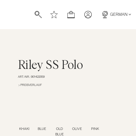
GERMAN
Riley SS Polo
ART.-NR.
:
901422059
ücher
ücher
PREISVERLAUF
KHAKI
BLUE
OLD
OLIVE
PINK
BLUE