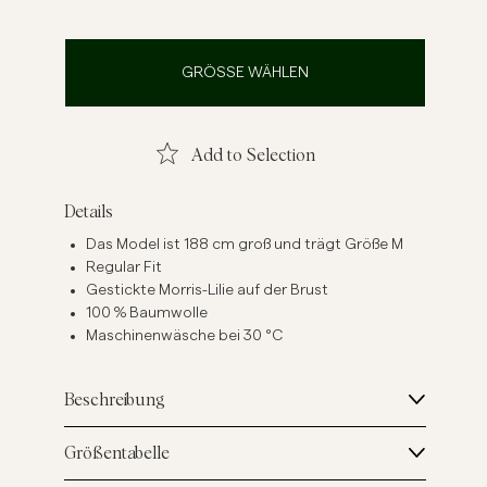
inenhemden
Strick
Mehr sehen
Mehr sehen
GRÖSSE WÄHLEN
Add to Selection
Details
Das Model ist 188 cm groß und trägt Größe M
Regular Fit
Gestickte Morris-Lilie auf der Brust
100 % Baumwolle
Maschinenwäsche bei 30 °C
Beschreibung
Größentabelle