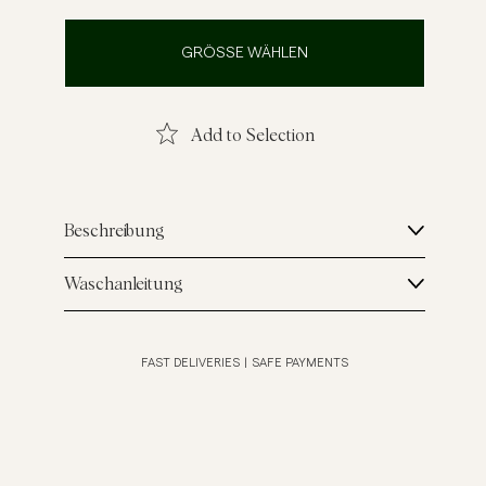
inenhemden
Strick
GRÖSSE WÄHLEN
Mehr sehen
Mehr sehen
Add to Selection
Beschreibung
Waschanleitung
FAST DELIVERIES
|
SAFE PAYMENTS