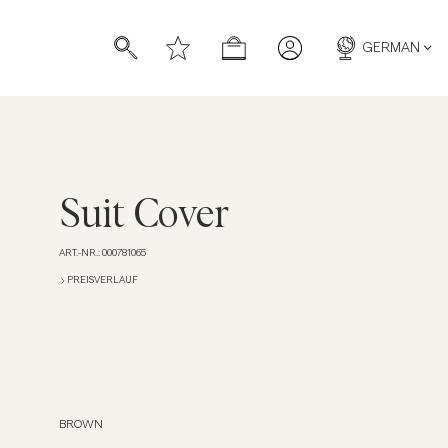
GERMAN
Suit Cover
ART.-NR.
:
000781065
ücher
ücher
PREISVERLAUF
BROWN