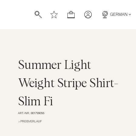
GERMAN
Summer Light
ücher
ücher
Weight Stripe Shirt-
Slim Fi
ART.-NR.
:
801799056
PREISVERLAUF