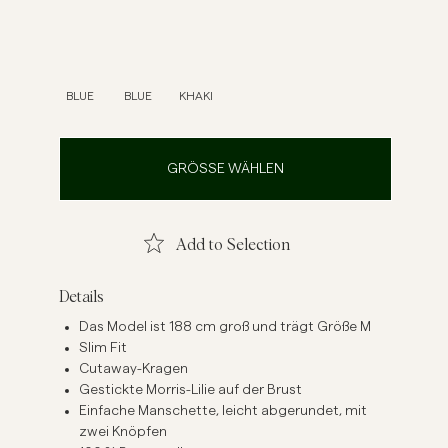
inenhemden
Strick
Mehr sehen
Mehr sehen
BLUE
BLUE
KHAKI
GRÖSSE WÄHLEN
Add to Selection
Details
Das Model ist 188 cm groß und trägt Größe M
Slim Fit
Cutaway-Kragen
Gestickte Morris-Lilie auf der Brust
Einfache Manschette, leicht abgerundet, mit
zwei Knöpfen