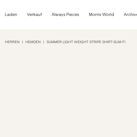
Zum Seitenanfang
Zum Hauptinhalt springen
Laden
Laden
Verkauf
Always Pieces
Morris World
Archiv
Alle anzeigen
Alle anzeigen
Verkauf
HERREN
|
HEMDEN
|
SUMMER LIGHT WEIGHT STRIPE SHIRT-SLIM FI
Accessoires
Hosen
Verkauf
Accessoires
Hosen
Jeans
Blazer
Blazer
Anzüge
Overshirts
Anzüge