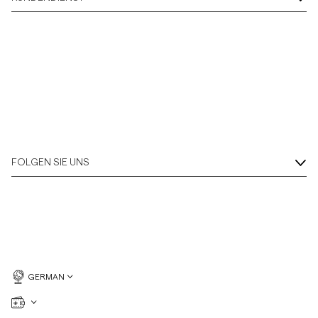
Overshirts
Poloshirts
Jacken & Mäntel
Hemden
FOLGEN SIE UNS
Shorts
Strick
T-Shirts
GERMAN
Unterwäsche