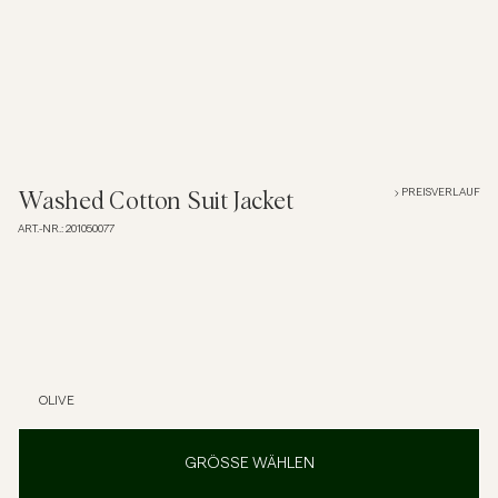
Overshirts
Poloshirts
Jacken & Mäntel
PREISVERLAUF
Washed Cotton Suit Jacket
ART.-NR.
:
201050077
Hemden
Shorts
Strick
OLIVE
T-Shirts
GRÖSSE WÄHLEN
Unterwäsche