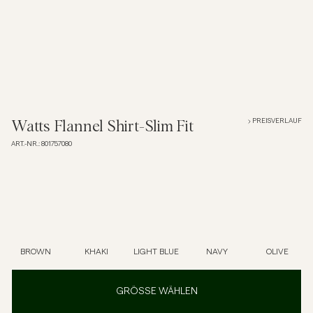
Poloshirts
Jacken & Mäntel
Hemden
PREISVERLAUF
Watts Flannel Shirt-Slim Fit
ART.-NR.
:
801757080
Shorts
Strick
T-Shirts
BROWN
KHAKI
LIGHT BLUE
NAVY
OLIVE
Unterwäsche
GRÖSSE WÄHLEN