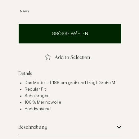
inenhemden
Strick
NAVY
Mehr sehen
Mehr sehen
GRÖSSE WÄHLEN
Add to Selection
Details
Das Model ist 188 cm groß und trägt Größe M
Regular Fit
Schalkragen
100 % Merinowolle
Handwäsche
Beschreibung