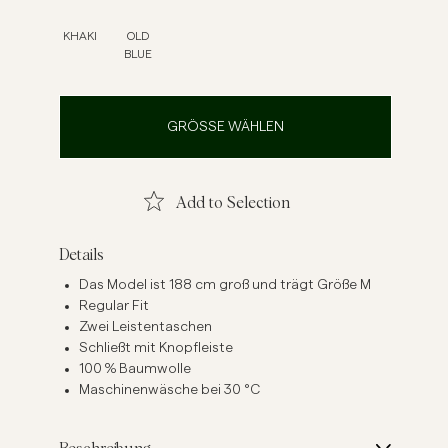
inenhemden
Strick
KHAKI
OLD
BLUE
Mehr sehen
Mehr sehen
GRÖSSE WÄHLEN
Add to Selection
Details
Das Model ist 188 cm groß und trägt Größe M
Regular Fit
Zwei Leistentaschen
Schließt mit Knopfleiste
100 % Baumwolle
Maschinenwäsche bei 30 °C