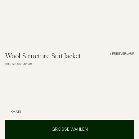
Overshirts
Poloshirts
Jacken & Mäntel
PREISVERLAUF
Wool Structure Suit Jacket
ART.-NR.
:
201054005
Hemden
Shorts
Strick
KHAKI
T-Shirts
GRÖSSE WÄHLEN
Unterwäsche