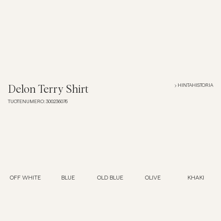
Overshirtit
Pikeepaidat
Päällysvaatteet
HINTAHISTORIA
Delon Terry Shirt
TUOTENUMERO
:
300236076
Paidat
Shortsit
Neuleet
OFF WHITE
BLUE
OLD BLUE
OLIVE
KHAKI
T-paidat
AlusvaatteetAlusvaatteet