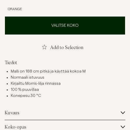
ORANGE
VALITSE KOKO
Add to Selection
Tiedot
Malli on 188 cm pitkä ja käyttää kokoa M
Normaali istuvuus
Kirjailtu Morris-lilja rinnassa
100 % puuvillaa
Konepesu 30 °C
Kuvaus
Koko-opas