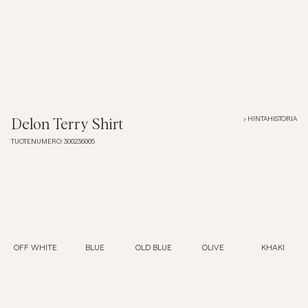
Overshirtit
Pikeepaidat
Päällysvaatteet
HINTAHISTORIA
Delon Terry Shirt
TUOTENUMERO
:
300236005
Paidat
Shortsit
Neuleet
OFF WHITE
BLUE
OLD BLUE
OLIVE
KHAKI
T-paidat
AlusvaatteetAlusvaatteet