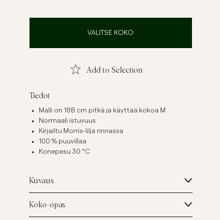
ellavapaidat
Neuleet
Katso lisää
Katso lisää
VALITSE KOKO
Add to Selection
Tiedot
Malli on 188 cm pitkä ja käyttää kokoa M
Normaali istuvuus
Kirjailtu Morris-lilja rinnassa
100 % puuvillaa
Konepesu 30 °C
Kuvaus
Koko-opas