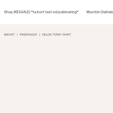
Sivun alkuun
Siirry pääsisältöön
Shop (KESÄALE) *ta bort text vid publicering*
Shop (KESÄALE) *ta bort text vid publicering*
Myyntiin (Vaihda
Näytä kaikki
Näytä kaikki
Myyntiin
MIEHET
|
PIKEEPAIDAT
|
DELON TERRY SHIRT
Asusteet
Housut
Myyntiin
Asusteet
Housut
Jeans
Bleiserit
Bleiserit
Puvut
Overshirtit
Puvut