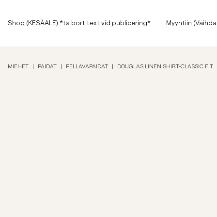
Sivun alkuun
Siirry pääsisältöön
Shop (KESÄALE) *ta bort text vid publicering*
Shop (KESÄALE) *ta bort text vid publicering*
Myyntiin (Vaihda
Näytä kaikki
Näytä kaikki
Myyntiin
MIEHET
|
PAIDAT
|
PELLAVAPAIDAT
|
DOUGLAS LINEN SHIRT-CLASSIC FIT
Asusteet
Housut
Myyntiin
Asusteet
Housut
Jeans
Bleiserit
Bleiserit
Puvut
Overshirtit
Puvut