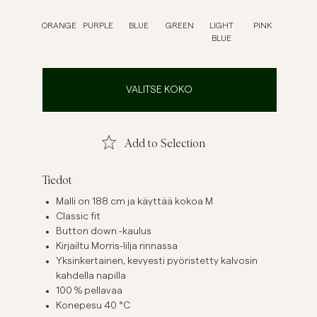
ellavapaidat
Neuleet
ORANGE
PURPLE
BLUE
GREEN
LIGHT
PINK
BLUE
Katso lisää
Katso lisää
VALITSE KOKO
Add to Selection
Tiedot
Malli on 188 cm ja käyttää kokoa M
Classic fit
Button down -kaulus
Kirjailtu Morris-lilja rinnassa
Yksinkertainen, kevyesti pyöristetty kalvosin
kahdella napilla
100 % pellavaa
Konepesu 40 °C