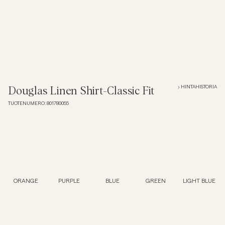
Overshirtit
Pikeepaidat
Päällysvaatteet
HINTAHISTORIA
Douglas Linen Shirt-Classic Fit
TUOTENUMERO
:
801780055
Paidat
Shortsit
Neuleet
ORANGE
PURPLE
BLUE
GREEN
LIGHT BLUE
T-paidat
AlusvaatteetAlusvaatteet