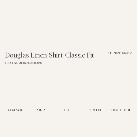
Overshirtit
Pikeepaidat
Päällysvaatteet
HINTAHISTORIA
Douglas Linen Shirt-Classic Fit
TUOTENUMERO
:
801780050
Paidat
Shortsit
Neuleet
ORANGE
PURPLE
BLUE
GREEN
LIGHT BLUE
T-paidat
AlusvaatteetAlusvaatteet