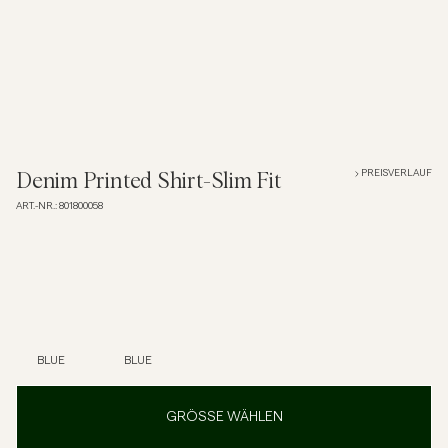
Overshirts
Poloshirts
Jacken & Mäntel
PREISVERLAUF
Denim Printed Shirt-Slim Fit
ART.-NR.
:
801800058
Hemden
Shorts
Strick
BLUE
BLUE
T-Shirts
GRÖSSE WÄHLEN
Unterwäsche