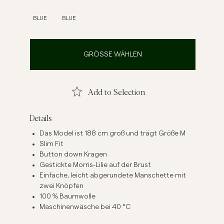
inenhemden
Strick
BLUE
BLUE
Mehr sehen
Mehr sehen
GRÖSSE WÄHLEN
Add to Selection
Details
Das Model ist 188 cm groß und trägt Größe M
Slim Fit
Button down Kragen
Gestickte Morris-Lilie auf der Brust
Einfache, leicht abgerundete Manschette mit
zwei Knöpfen
100 % Baumwolle
Maschinenwäsche bei 40 °C