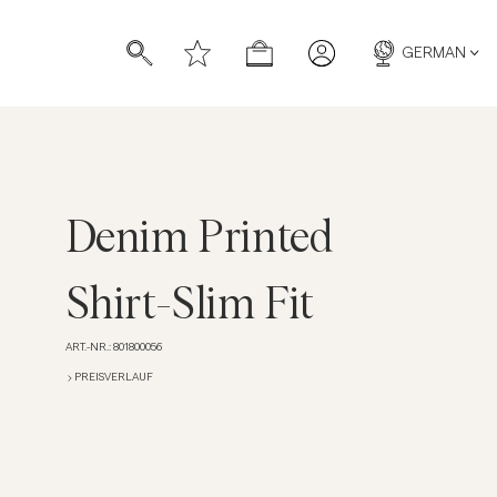
GERMAN
Denim Printed
ücher
ücher
Shirt-Slim Fit
ART.-NR.
:
801800056
PREISVERLAUF