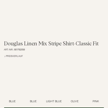
Overshirts
Poloshirts
Jacken & Mäntel
Douglas Linen Mix Stripe Shirt-Classic Fit
ART.-NR.
:
801782058
Hemden
PREISVERLAUF
Shorts
Strick
T-Shirts
BLUE
BLUE
LIGHT BLUE
OLIVE
PINK
Unterwäsche