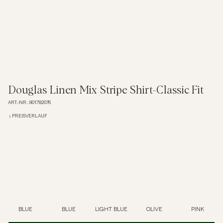
Overshirts
Poloshirts
Jacken & Mäntel
Douglas Linen Mix Stripe Shirt-Classic Fit
ART.-NR.
:
801782076
Hemden
PREISVERLAUF
Shorts
Strick
T-Shirts
BLUE
BLUE
LIGHT BLUE
OLIVE
PINK
Unterwäsche