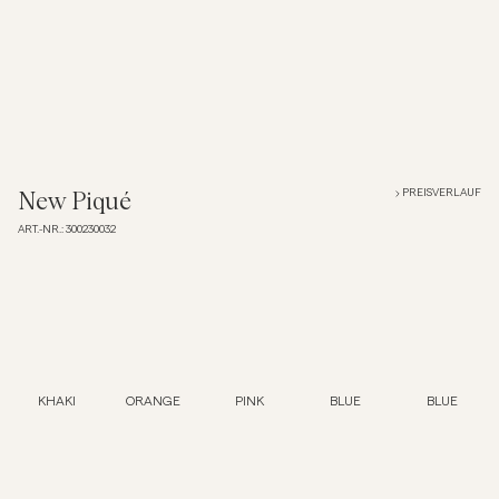
Overshirts
Poloshirts
Jacken & Mäntel
PREISVERLAUF
New Piqué
ART.-NR.
:
300230032
Hemden
Shorts
Strick
KHAKI
ORANGE
PINK
BLUE
BLUE
T-Shirts
Unterwäsche