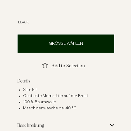
inenhemden
Strick
Mehr sehen
Mehr sehen
BLACK
GRÖSSE WÄHLEN
Add to Selection
Details
Slim Fit
Gestickte Morris-Lilie auf der Brust
100 % Baumwolle
Maschinenwäsche bei 40 °C
Beschreibung