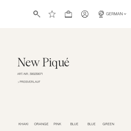
GERMAN
New Piqué
ART.-NR.
:
300230071
ücher
ücher
PREISVERLAUF
KHAKI
ORANGE
PINK
BLUE
BLUE
GREEN