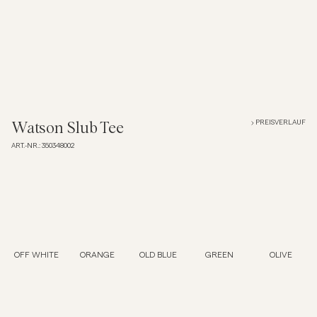
Overshirts
Poloshirts
Jacken & Mäntel
PREISVERLAUF
Watson Slub Tee
ART.-NR.
:
350348002
Hemden
Shorts
Strick
OFF WHITE
ORANGE
OLD BLUE
GREEN
OLIVE
T-Shirts
Unterwäsche