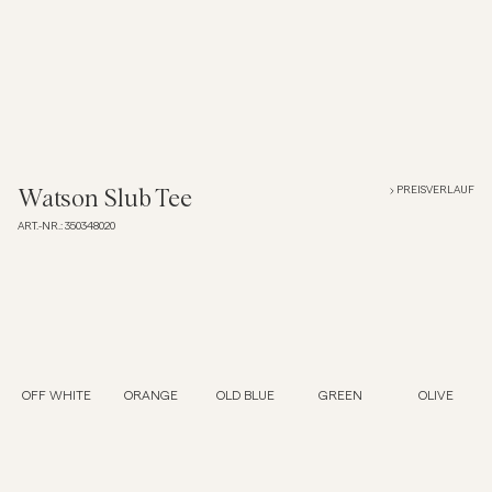
Overshirts
Poloshirts
Jacken & Mäntel
PREISVERLAUF
Watson Slub Tee
ART.-NR.
:
350348020
Hemden
Shorts
Strick
OFF WHITE
ORANGE
OLD BLUE
GREEN
OLIVE
T-Shirts
Unterwäsche