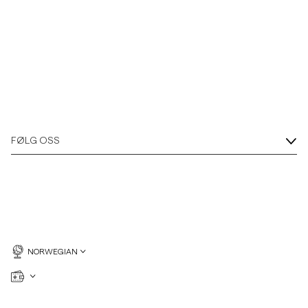
Overshirts
Poloskjorter
Yttertøy
FØLG OSS
Skjorter
Shorts
Strikkegensere
NORWEGIAN
T-skjorter
Undertøy