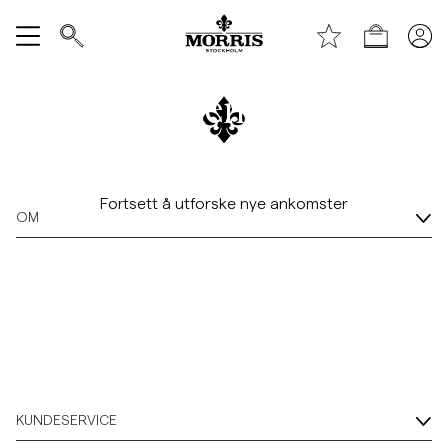
Handle
/c/nyheter
Feil 404
Vis alle
Beklager, denne siden er
SALG
tom.
Tilbehør
Fortsett å utforske nye ankomster
OM
Bukser
Jeans
Blazer
KUNDESERVICE
Dresser