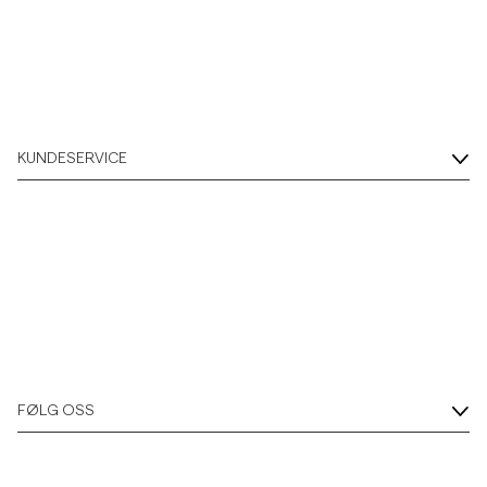
Overshirts
Poloskjorter
KUNDESERVICE
Yttertøy
Skjorter
Shorts
Strikkegensere
FØLG OSS
T-skjorter
Undertøy