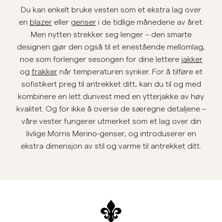
Du kan enkelt bruke vesten som et ekstra lag over
Overshirts
en
blazer
eller
genser
i de tidlige månedene av året.
Men nytten strekker seg lenger – den smarte
Poloskjorter
designen gjør den også til et enestående mellomlag,
noe som forlenger sesongen for dine lettere
jakker
og
frakker
når temperaturen synker. For å tilføre et
Yttertøy
sofistikert preg til antrekket ditt, kan du til og med
kombinere en lett dunvest med en ytterjakke av høy
Skjorter
kvalitet. Og for ikke å overse de særegne detaljene –
våre vester fungerer utmerket som et lag over din
Shorts
livlige Morris Merino-genser, og introduserer en
ekstra dimensjon av stil og varme til antrekket ditt.
Strikkegensere
T-skjorter
Undertøy