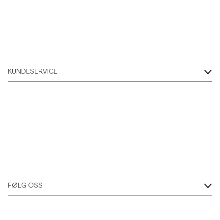
Poloskjorter
Yttertøy
KUNDESERVICE
Skjorter
Shorts
Strikkegensere
T-skjorter
FØLG OSS
Undertøy