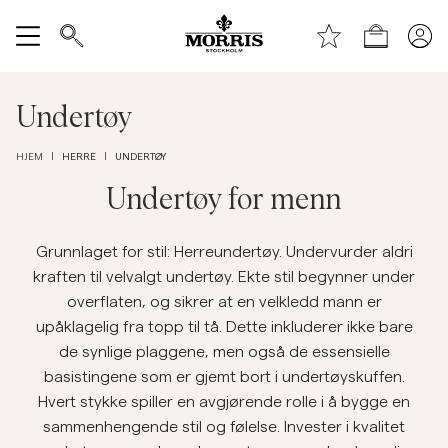
Toppen av siden
Hopp til hovedinnhold
Handle
Vis alle
Undertøy
SALG
HERRE
UNDERTØY
HJEM
|
|
Tilbehør
Undertøy for menn
Bukser
Grunnlaget for stil: Herreundertøy. Undervurder aldri
kraften til velvalgt undertøy. Ekte stil begynner under
overflaten, og sikrer at en velkledd mann er
Jeans
upåklagelig fra topp til tå. Dette inkluderer ikke bare
de synlige plaggene, men også de essensielle
Blazer
basistingene som er gjemt bort i undertøyskuffen.
Hvert stykke spiller en avgjørende rolle i å bygge en
Dresser
sammenhengende stil og følelse. Invester i kvalitet