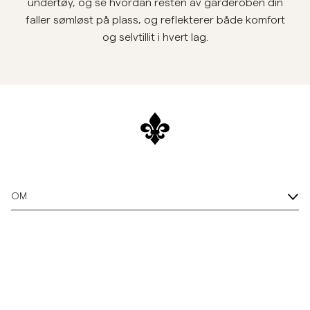
undertøy, og se hvordan resten av garderoben din
faller sømløst på plass, og reflekterer både komfort
Overshirts
og selvtillit i hvert lag.
Poloskjorter
Yttertøy
Skjorter
Shorts
OM
Strikkegensere
T-skjorter
Undertøy