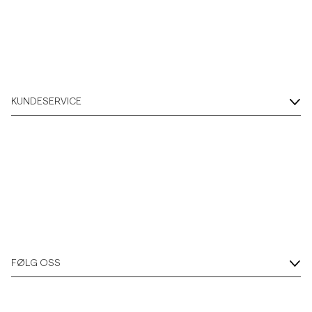
Overshirts
Poloskjorter
KUNDESERVICE
Yttertøy
Skjorter
Shorts
Strikkegensere
FØLG OSS
T-skjorter
Undertøy