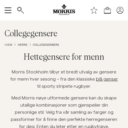
Toppen av siden
Hopp til hovedinnhold
Handle
Vis alle
Collegegensere
SALG
HERRE
COLLEGEGENSERE
HJEM
|
|
Tilbehør
Hettegensere for menn
Bukser
Morris Stockholm tilbyr et bredt utvalg av gensere
for menn hver sesong – fra den klassiske
blå genser
til sporty stripete rugbyer.
Jeans
Med Morris nøye utformede gensere kan du skape
Blazer
utallige kombinasjoner som gjenspeiler din
personlige stil. Velg fra vår samling av farger og
passformer for å finne den perfekte herregenseren
Dresser
for deg. Enten du leter etter en rugbytrøye,