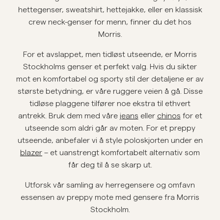
hettegenser, sweatshirt, hettejakke, eller en klassisk
Overshirts
crew neck-genser for menn, finner du det hos
Morris.
Poloskjorter
For et avslappet, men tidløst utseende, er Morris
Stockholms genser et perfekt valg. Hvis du sikter
Yttertøy
mot en komfortabel og sporty stil der detaljene er av
største betydning, er våre ruggere veien å gå. Disse
tidløse plaggene tilfører noe ekstra til ethvert
Skjorter
antrekk. Bruk dem med våre
jeans
eller
chinos
for et
utseende som aldri går av moten. For et preppy
Shorts
utseende, anbefaler vi å style poloskjorten under en
blazer
– et uanstrengt komfortabelt alternativ som
Strikkegensere
får deg til å se skarp ut.
Utforsk vår samling av herregensere og omfavn
T-skjorter
essensen av preppy mote med gensere fra Morris
Stockholm.
Undertøy