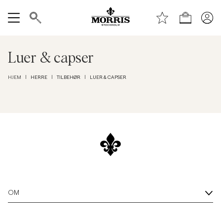
Toppen av siden
Hopp til hovedinnhold
Handle
Vis alle
Luer & capser
SALG
HERRE
TILBEHØR
LUER & CAPSER
HJEM
|
|
|
Tilbehør
Bukser
Jeans
Blazer
OM
Dresser