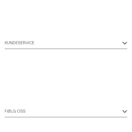
Overshirts
Poloskjorter
KUNDESERVICE
Yttertøy
Skjorter
Shorts
Strikkegensere
FØLG OSS
T-skjorter
Undertøy