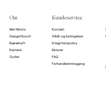
Overshirts
Om
Kundeservice
Poloskjorter
Yttertøy
Skjorter
Shorts
St
Møt Morris
Kontakt
Designfilosofi
Vilkår og betingelser
Yttertøy
Bærekraft
Integritetspolicy
Karriere
Returer
Skjorter
Outlet
FAQ
Shorts
Forhandlerinnlogging
Strikkegensere
T-skjorter
Undertøy