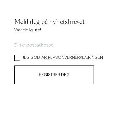
Linskjorter
Strikkegensere
Se flere
Se flere
Meld deg på nyhetsbrevet
Vær tidlig ute!
JEG GODTAR
PERSONVERNERKLÆRINGEN
REGISTRER DEG