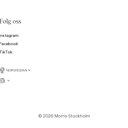
Collegegensere
Bukser
Se flere
Følg oss
Poloskjorter
rikkegensere
Instagram
Shorts
Facebook
TikTok
NORWEGIAN
© 2026 Morris Stockholm