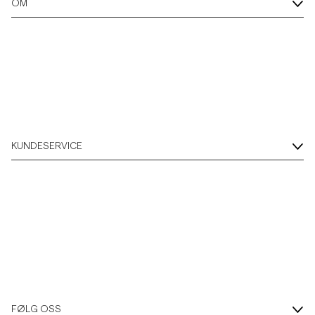
OM
Overshirts
Poloskjorter
Yttertøy
KUNDESERVICE
Skjorter
Shorts
Strikkegensere
T-skjorter
FØLG OSS
Undertøy