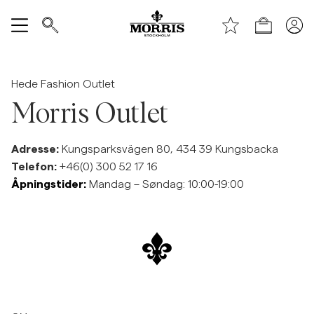
Handle
Vis alle
Hede Fashion Outlet
SALG
Morris Outlet
Tilbehør
Adresse:
Kungsparksvägen 80, 434 39 Kungsbacka
Telefon:
+46(0) 300 52 17 16
Bukser
Åpningstider:
Mandag – Søndag: 10:00-19:00
Jeans
Blazer
Dresser