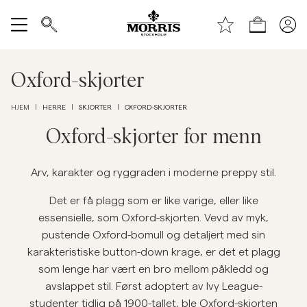
Toppen av siden
Hopp til hovedinnhold
Handle
Vis alle
Oxford-skjorter
SALG
HERRE
SKJORTER
OXFORD-SKJORTER
HJEM
|
|
|
Tilbehør
Oxford-skjorter for menn
Bukser
Arv, karakter og ryggraden i moderne preppy stil.
Det er få plagg som er like varige, eller like
Jeans
essensielle, som Oxford-skjorten. Vevd av myk,
pustende Oxford-bomull og detaljert med sin
Blazer
karakteristiske button-down krage, er det et plagg
som lenge har vært en bro mellom påkledd og
avslappet stil. Først adoptert av Ivy League-
Dresser
studenter tidlig på 1900-tallet, ble Oxford-skjorten