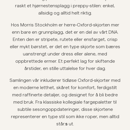
raskt et hjørnestensplagg i preppy-stilen: enkel,
Overshirts
allsidig og alltid helt riktig.
Hos Morris Stockholm er herre-Oxford-skjorten mer
Poloskjorter
enn bare en grunnplagg, det er en del av vårt DNA.
Enten den er stripete, rutete eller ensfarget, crisp
Yttertøy
eller mykt børstet, er det en type skjorte som bæres
uanstrengt under dress eller alene, med
oppbrettede ermer. Et perfekt lag for skiftende
Skjorter
årstider, en stille uttalelse for hver dag.
Shorts
Samlingen vår inkluderer tidløse Oxford-skjorter med
en moderne letthet, skåret for komfort, ferdigstilt
Strikkegensere
med raffinerte detaljer, og designet for å bli bedre
med bruk. Fra klassiske kollegiale fargepaletter til
subtile sesongoppdateringer, disse skjortene
T-skjorter
representerer en type stil som ikke roper, men alltid
s
står.
ut.
Undertøy